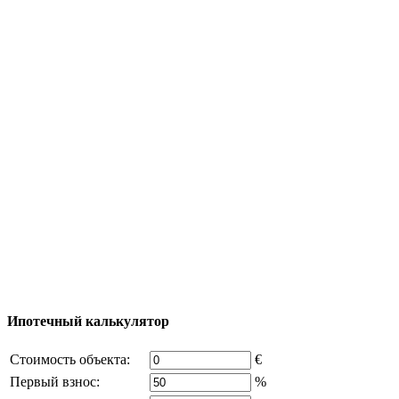
Полезная информация
Тур за недвижимостью
Процесс покупки
Карта Турции
Добавить объект
© 2011 - 2026 Официальный сайт компании
Excluzival Group Все права защищены (All rights
reserved) - использование материалов сайта
возможно только с письменного разрешения
владельца компании и активная ссылка на
excluzival.ru
Часть контента на сайте заимствована из открытых
источников, если вы являетесь правообладателем и считаете,
что это нарушает ваши права - напишите нам.
Ипотечный калькулятор
Стоимость объекта:
€
Первый взнос:
%