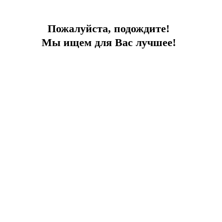
Пожалуйста, подождите!
Мы ищем для Вас лучшее!
Дублекс рядом с морем
В центре Бодрума! Под Гражданство!
Город:
Бодрум
Тип
Дуплекс
Площадь
347