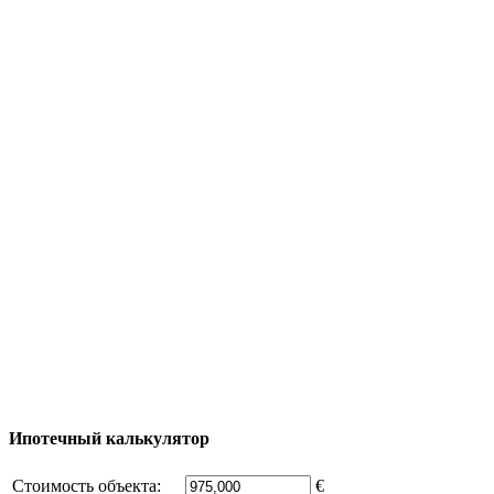
Яхтинг
Туризм
Полезная информация
Тур за недвижимостью
Процесс покупки
Карта Турции
Добавить объект
© 2011 - 2026 Официальный сайт компании
Excluzival Group Все права защищены (All rights
reserved) - использование материалов сайта
возможно только с письменного разрешения
владельца компании и активная ссылка на
excluzival.ru
Часть контента на сайте заимствована из открытых
источников, если вы являетесь правообладателем и считаете,
что это нарушает ваши права - напишите нам.
Ипотечный калькулятор
Стоимость объекта:
€