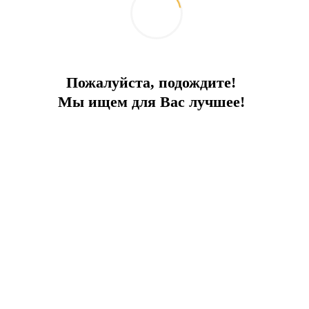
- Инфраструктура
- Внутренняя система сухих стен
- Общий резервуар для воды и система кондиционирования
Пожалуйста, подождите!
- Генератор на участке
Мы ищем для Вас лучшее!
- Многоцелевая спортивная зона
- Дорожки для прогулок и скалолазания
- Смотровая терраса
Возможна рассрочка платежа, пожалуйста, уточняйте
информацию у наших менеджеров.
Сдача Июнь 2025
Отправить запрос
Добавить к сравнению
Ипотечный калькулятор
Поделиться: