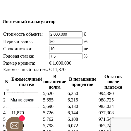
источников, если вы являетесь правообладателем и считаете,
что это нарушает ваши права - напишите нам.
Ипотечный калькулятор
Стоимость объекта:
€
Первый взнос:
%
Срок ипотеки:
лет
Годовая ставка:
%
Размер кредита:
€ 1,000,000
Ежемесячный платеж:
€ 11,870
В
Остаток
Ежемесячный
В погашение
N
погашение
после
платеж
процентов
долга
платежа
1
11,870
5,620
6,250
994,380
2
11,870
5,655
6,215
988,725
Мы на связи
3
11,870
5,690
6,180
983,034
4
11,870
5,726
6,144
977,308
1
5
11,870
5,762
6,108
971,547
6
11,870
5,798
6,072
965,749