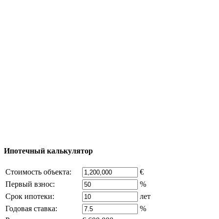
Тур за недвижимостью
Процесс покупки
Карта Турции
Добавить объект
© 2011 - 2026 Официальный сайт компании
Excluzival Group Все права защищены (All rights
reserved) - использование материалов сайта
возможно только с письменного разрешения
владельца компании и активная ссылка на
excluzival.ru
Часть контента на сайте заимствована из открытых
источников, если вы являетесь правообладателем и считаете,
что это нарушает ваши права - напишите нам.
Ипотечный калькулятор
Стоимость объекта:
€
Первый взнос:
%
Срок ипотеки:
лет
Годовая ставка:
%