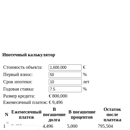
© 2011 - 2026 Официальный сайт компании
Excluzival Group Все права защищены (All rights
reserved) - использование материалов сайта
возможно только с письменного разрешения
владельца компании и активная ссылка на
excluzival.ru
Часть контента на сайте заимствована из открытых
источников, если вы являетесь правообладателем и считаете,
что это нарушает ваши права - напишите нам.
Ипотечный калькулятор
Стоимость объекта:
€
Первый взнос:
%
Срок ипотеки:
лет
Годовая ставка:
%
Размер кредита:
€ 800,000
Ежемесячный платеж:
€ 9,496
В
Остаток
Ежемесячный
В погашение
N
погашение
после
платеж
процентов
долга
платежа
1
9,496
4,496
5,000
795,504