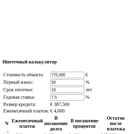
Добавить объект
© 2011 - 2026 Официальный сайт компании
Excluzival Group Все права защищены (All rights
reserved) - использование материалов сайта
возможно только с письменного разрешения
владельца компании и активная ссылка на
excluzival.ru
Часть контента на сайте заимствована из открытых
источников, если вы являетесь правообладателем и считаете,
что это нарушает ваши права - напишите нам.
Ипотечный калькулятор
Стоимость объекта:
€
Первый взнос:
%
Срок ипотеки:
лет
Годовая ставка:
%
Размер кредита:
€ 387,500
Ежемесячный платеж:
€ 4,600
В
Остаток
Ежемесячный
В погашение
N
погашение
после
платеж
процентов
долга
платежа