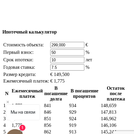
владельца компании и активная ссылка на
excluzival.ru
Часть контента на сайте заимствована из открытых
источников, если вы являетесь правообладателем и считаете,
что это нарушает ваши права - напишите нам.
Ипотечный калькулятор
Стоимость объекта:
€
Первый взнос:
%
Срок ипотеки:
лет
Годовая ставка:
%
Размер кредита:
€ 149,500
Ежемесячный платеж:
€ 1,775
В
Остаток
Ежемесячный
В погашение
N
погашение
после
платеж
процентов
долга
платежа
1
1,775
841
934
148,659
2
1,775
846
929
147,813
Мы на связи
3
1,775
851
924
146,962
4
1,775
856
919
146,106
1
5
1,775
862
913
145,244