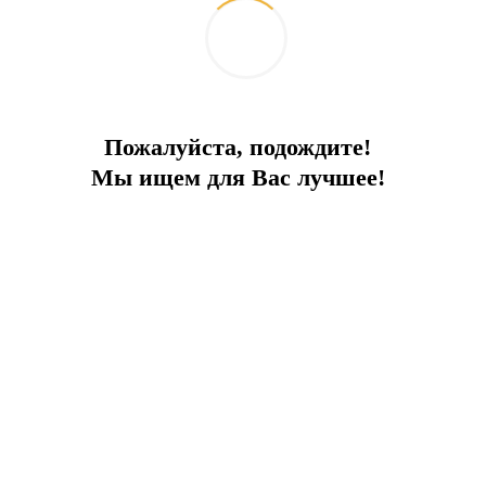
-Вертолетная площадка
-Паркинг
-99 бассейнов на территории комплекса(среди них: 10 для
общего пользования, из которых 1 бассейн олимпийского
размера, 1 крытый бассейн)
Пожалуйста, подождите!
-Спортивные сооружения
Мы ищем для Вас лучшее!
-Частный пляж - водные виды спорта
-Трансфер в/из аэропорта
-Транспортный сервис для посетителей
-Скорая медицинская помощь
-Управляющая компания
-Технический сервис (уборка территории, очистка бассейнов,
садовник и проч.)
-24 часовая охрана комплекса
-Внутрикомплексная связь во всех частях комплекса