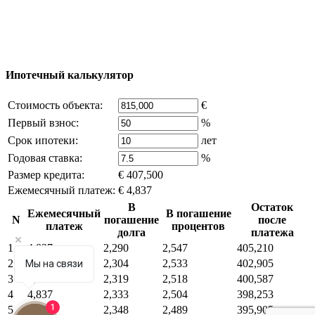
владельца компании и активная ссылка на
excluzival.ru
Часть контента на сайте заимствована из открытых
источников, если вы являетесь правообладателем и считаете,
что это нарушает ваши права - напишите нам.
Ипотечный калькулятор
Стоимость объекта:
€
Первый взнос:
%
Срок ипотеки:
лет
Годовая ставка:
%
Размер кредита:
€ 407,500
Ежемесячный платеж:
€ 4,837
В
Остаток
Ежемесячный
В погашение
N
погашение
после
платеж
процентов
долга
платежа
1
4,837
2,290
2,547
405,210
2
4,837
2,304
2,533
402,905
Мы на связи
3
4,837
2,319
2,518
400,587
4
4,837
2,333
2,504
398,253
1
5
4,837
2,348
2,489
395,905