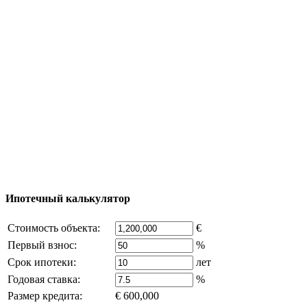
Тур за недвижимостью
Процесс покупки
Карта Турции
Добавить объект
© 2011 - 2026 Официальный сайт компании
Excluzival Group Все права защищены (All rights
reserved) - использование материалов сайта
возможно только с письменного разрешения
владельца компании и активная ссылка на
excluzival.ru
Часть контента на сайте заимствована из открытых
источников, если вы являетесь правообладателем и считаете,
что это нарушает ваши права - напишите нам.
Ипотечный калькулятор
Стоимость объекта:
€
Первый взнос:
%
Срок ипотеки:
лет
Годовая ставка:
%
Размер кредита:
€ 600,000