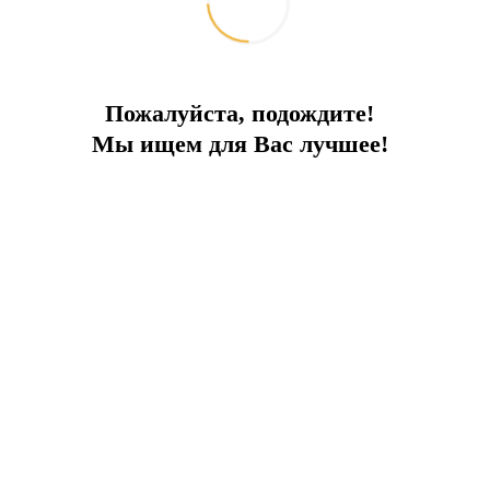
Пожалуйста, подождите!
Мы ищем для Вас лучшее!
ПРЕИМУЩЕСТВА ОБЪЕКТА:
йнов в комплексе
Частный пляж
Ча
море
Гараж
Близость аэропорта