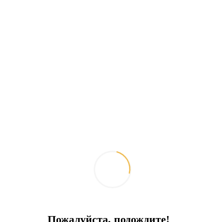
Ваша мечта может стать реальностью!
Предлагаем вашему вниманию
новые,
двухэтажные виллы 3+1
в живописной
деревне, вдали от городской суеты.
Видео
Пожалуйста, подождите!