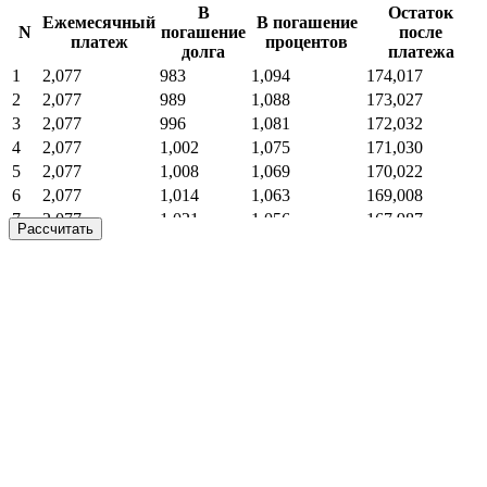
В
Остаток
Ежемесячный
В погашение
N
погашение
после
платеж
процентов
долга
платежа
1
2,077
983
1,094
174,017
2
2,077
989
1,088
173,027
3
2,077
996
1,081
172,032
4
2,077
1,002
1,075
171,030
5
2,077
1,008
1,069
170,022
6
2,077
1,014
1,063
169,008
7
2,077
1,021
1,056
167,987
Рассчитать
8
2,077
1,027
1,050
166,960
9
2,077
1,034
1,043
165,926
10
2,077
1,040
1,037
164,886
11
2,077
1,046
1,031
163,840
12
2,077
1,053
1,024
162,787
13
2,077
1,060
1,017
161,727
14
2,077
1,066
1,011
160,661
15
2,077
1,073
1,004
159,588
16
2,077
1,080
997
158,509
17
2,077
1,086
991
157,422
18
2,077
1,093
984
156,329