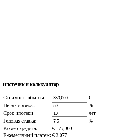
Процесс покупки
Карта Турции
Добавить объект
© 2011 - 2026 Официальный сайт компании
Excluzival Group Все права защищены (All rights
reserved) - использование материалов сайта
возможно только с письменного разрешения
владельца компании и активная ссылка на
excluzival.ru
Часть контента на сайте заимствована из открытых
источников, если вы являетесь правообладателем и считаете,
что это нарушает ваши права - напишите нам.
Ипотечный калькулятор
Стоимость объекта:
€
Первый взнос:
%
Срок ипотеки:
лет
Годовая ставка:
%
Размер кредита:
€ 175,000
Ежемесячный платеж:
€ 2,077