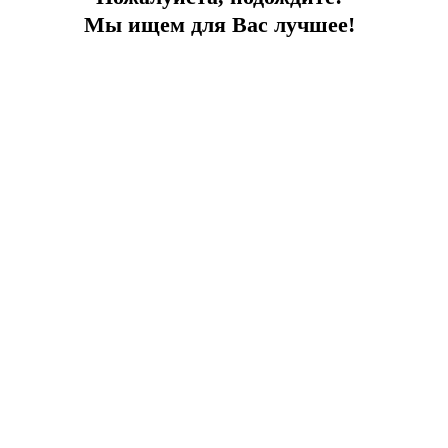
Мы ищем для Вас лучшее!
В ритме Стамбула
Уютные апартаменты 1+1 и 2+1
Город:
Стамбул
Тип
Апартаменты
Площадь
47
До моря
4 км
Цена
640 000 €