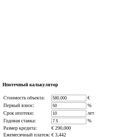
Процесс покупки
Карта Турции
Добавить объект
© 2011 - 2026 Официальный сайт компании
Excluzival Group Все права защищены (All rights
reserved) - использование материалов сайта
возможно только с письменного разрешения
владельца компании и активная ссылка на
excluzival.ru
Часть контента на сайте заимствована из открытых
источников, если вы являетесь правообладателем и считаете,
что это нарушает ваши права - напишите нам.
Ипотечный калькулятор
Стоимость объекта:
€
Первый взнос:
%
Срок ипотеки:
лет
Годовая ставка:
%
Размер кредита:
€ 290,000
Ежемесячный платеж:
€ 3,442