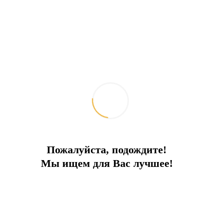
Пожалуйста, подождите!
Мы ищем для Вас лучшее!
Виллы в Гюллюке с видом на море
Двухэтажные виллы недалеко от аэропорта
Город:
Бодрум
Тип
Вилла