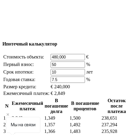
reserved) - использование материалов сайта
возможно только с письменного разрешения
владельца компании и активная ссылка на
excluzival.ru
Часть контента на сайте заимствована из открытых
источников, если вы являетесь правообладателем и считаете,
что это нарушает ваши права - напишите нам.
Ипотечный калькулятор
Стоимость объекта:
€
Первый взнос:
%
Срок ипотеки:
лет
Годовая ставка:
%
Размер кредита:
€ 240,000
Ежемесячный платеж:
€ 2,849
В
Остаток
Ежемесячный
В погашение
N
погашение
после
платеж
процентов
долга
платежа
1
2,849
1,349
1,500
238,651
2
2,849
1,357
1,492
237,294
Мы на связи
3
2,849
1,366
1,483
235,928