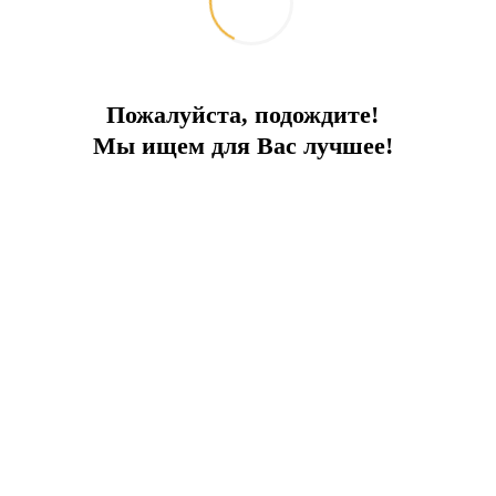
Пожалуйста, подождите!
Мы ищем для Вас лучшее!
едственной близости!
ПРЕИМУЩЕСТВА ПРОЕКТА:
й и открытый бассейны
Крытый 
приятных, тихих и спокойных районов Бейликдюз