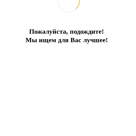
Пожалуйста, подождите!
Мы ищем для Вас лучшее!
ПРЕИМУЩЕСТВА ПРОЕКТА:
догрев полов
Система кондиц
бассейны
Частная парковка