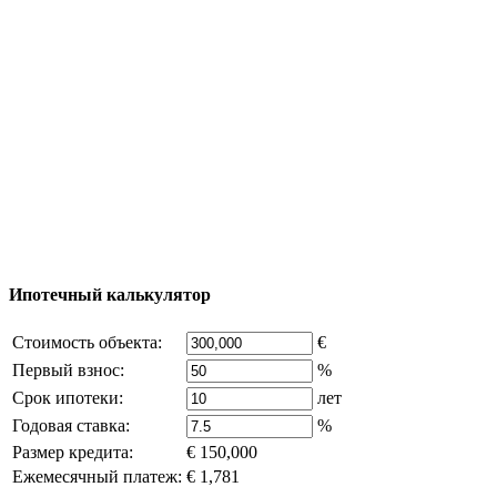
Карта Турции
Добавить объект
© 2011 - 2026 Официальный сайт компании
Excluzival Group Все права защищены (All rights
reserved) - использование материалов сайта
возможно только с письменного разрешения
владельца компании и активная ссылка на
excluzival.ru
Часть контента на сайте заимствована из открытых
источников, если вы являетесь правообладателем и считаете,
что это нарушает ваши права - напишите нам.
Ипотечный калькулятор
Стоимость объекта:
€
Первый взнос:
%
Срок ипотеки:
лет
Годовая ставка:
%
Размер кредита:
€ 150,000
Ежемесячный платеж:
€ 1,781