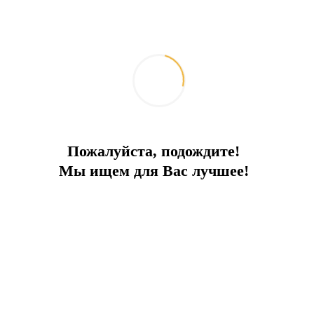
В сердце Измира
Идеальное расположение, вид на море. Супер инвестиция!
Пожалуйста, подождите!
Мы ищем для Вас лучшее!
Город:
Измир
Тип
Апартаменты
Площадь
90
До моря
700 м
Цена
270 000 €