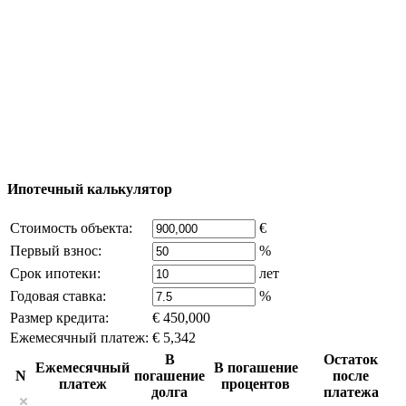
Добавить объект
© 2011 - 2026 Официальный сайт компании
Excluzival Group Все права защищены (All rights
reserved) - использование материалов сайта
возможно только с письменного разрешения
владельца компании и активная ссылка на
excluzival.ru
Часть контента на сайте заимствована из открытых
источников, если вы являетесь правообладателем и считаете,
что это нарушает ваши права - напишите нам.
Ипотечный калькулятор
Стоимость объекта:
€
Первый взнос:
%
Срок ипотеки:
лет
Годовая ставка:
%
Размер кредита:
€ 450,000
Ежемесячный платеж:
€ 5,342
В
Остаток
Ежемесячный
В погашение
N
погашение
после
платеж
процентов
долга
платежа