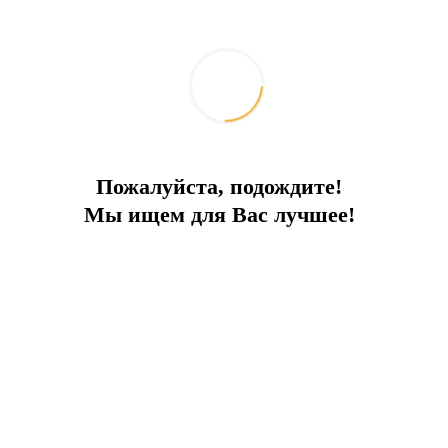
Дублекс рядом с морем
Пожалуйста, подождите!
В центре Бодрума! Под Гражданство!
Мы ищем для Вас лучшее!
Город:
Бодрум
Тип
Дуплекс
Площадь
347
До моря
20 м
Цена
850 000 €