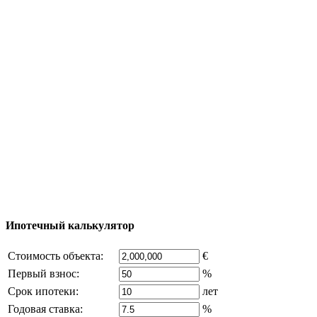
Тур за недвижимостью
Процесс покупки
Карта Турции
Добавить объект
© 2011 - 2026 Официальный сайт компании
Excluzival Group Все права защищены (All rights
reserved) - использование материалов сайта
возможно только с письменного разрешения
владельца компании и активная ссылка на
excluzival.ru
Часть контента на сайте заимствована из открытых
источников, если вы являетесь правообладателем и считаете,
что это нарушает ваши права - напишите нам.
Ипотечный калькулятор
Стоимость объекта:
€
Первый взнос:
%
Срок ипотеки:
лет
Годовая ставка:
%