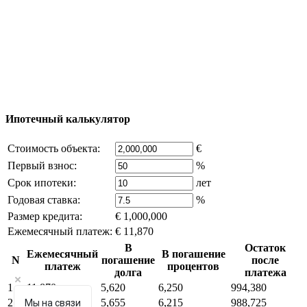
© 2011 - 2026 Официальный сайт компании
Excluzival Group Все права защищены (All rights
reserved) - использование материалов сайта
возможно только с письменного разрешения
владельца компании и активная ссылка на
excluzival.ru
Часть контента на сайте заимствована из открытых
источников, если вы являетесь правообладателем и считаете,
что это нарушает ваши права - напишите нам.
Ипотечный калькулятор
Стоимость объекта:
€
Первый взнос:
%
Срок ипотеки:
лет
Годовая ставка:
%
Размер кредита:
€ 1,000,000
Ежемесячный платеж:
€ 11,870
В
Остаток
Ежемесячный
В погашение
N
погашение
после
платеж
процентов
долга
платежа
1
11,870
5,620
6,250
994,380
2
11,870
5,655
6,215
988,725
Мы на связи