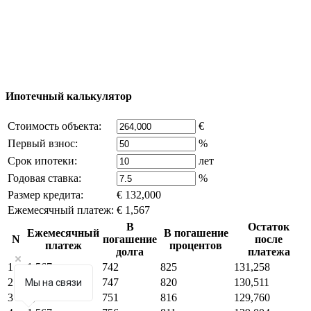
reserved) - использование материалов сайта
возможно только с письменного разрешения
владельца компании и активная ссылка на
excluzival.ru
Часть контента на сайте заимствована из открытых
источников, если вы являетесь правообладателем и считаете,
что это нарушает ваши права - напишите нам.
Ипотечный калькулятор
Стоимость объекта:
€
Первый взнос:
%
Срок ипотеки:
лет
Годовая ставка:
%
Размер кредита:
€ 132,000
Ежемесячный платеж:
€ 1,567
В
Остаток
Ежемесячный
В погашение
N
погашение
после
платеж
процентов
долга
платежа
1
1,567
742
825
131,258
2
1,567
747
820
130,511
Мы на связи
3
1,567
751
816
129,760