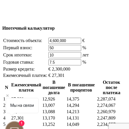
владельца компании и активная ссылка на
excluzival.ru
Часть контента на сайте заимствована из открытых
источников, если вы являетесь правообладателем и считаете,
что это нарушает ваши права - напишите нам.
Ипотечный калькулятор
Стоимость объекта:
€
Первый взнос:
%
Срок ипотеки:
лет
Годовая ставка:
%
Размер кредита:
€ 2,300,000
Ежемесячный платеж:
€ 27,301
В
Остаток
Ежемесячный
В погашение
N
погашение
после
платеж
процентов
долга
платежа
1
27,301
12,926
14,375
2,287,074
2
27,301
13,007
14,294
2,274,067
Мы на связи
3
27,301
13,088
14,213
2,260,979
4
27,301
13,170
14,131
2,247,809
1
5
27,301
13,252
14,049
2,234,557