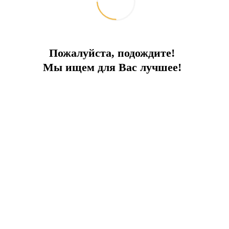
Пожалуйста, подождите!
Мы ищем для Вас лучшее!
едственной близости
ПРЕИМУЩЕСТВА ОБЪЕКТА:
ой сад
Своя парковка на 2 машины
С
ейном и просторным собственным садом. Удален