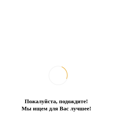
- Посетите косметологическую клинику по соседству с
комплексом (филиал известной турецкой сети клиник
пластической хирургии и красоты)
Тип и площади вилл:
4 спальни, 3 ванные комнаты, в три уровня, жилая площадь -
110 м2, терраса - 40м2.
Территория частного сада виллы - от 27м2.
Виллы на два хозяина (semi-detached) и отдельно стоящие
(detached) имеют следующую планировку:
вход в дом со среднего уровня, на этом этаже расположены:
гостиная, кухня открытого типа, терраса, место для барбекю
нижний уровень: 3 спальни, выход в сад, ванные комнаты,
туалет
верхний уровень: спальная комната хозяев с ванной комнатой
и панорамной террасой.
Пожалуйста, подождите!
Некторые вилл имеют частный бассейн!
Мы ищем для Вас лучшее!
Отельная сеть, помимо услуг по техническому обслуживанию