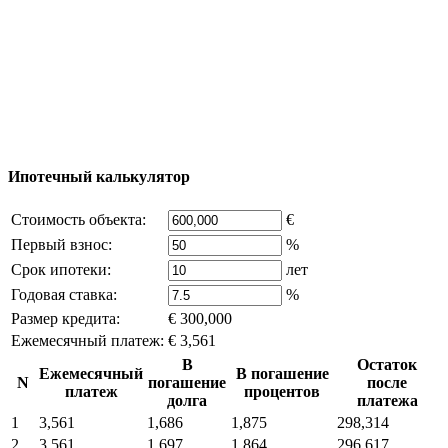
© 2011 - 2026 Официальный сайт компании
Excluzival Group Все права защищены (All rights
reserved) - использование материалов сайта
возможно только с письменного разрешения
владельца компании и активная ссылка на
excluzival.ru
Часть контента на сайте заимствована из открытых
источников, если вы являетесь правообладателем и считаете,
что это нарушает ваши права - напишите нам.
Ипотечный калькулятор
Стоимость объекта:
€
Первый взнос:
%
Срок ипотеки:
лет
Годовая ставка:
%
Размер кредита:
€ 300,000
Ежемесячный платеж:
€ 3,561
В
Остаток
Ежемесячный
В погашение
N
погашение
после
платеж
процентов
долга
платежа
1
3,561
1,686
1,875
298,314
2
3,561
1,697
1,864
296,617