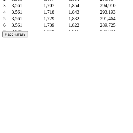
3
3,561
1,707
1,854
294,910
4
3,561
1,718
1,843
293,193
5
3,561
1,729
1,832
291,464
6
3,561
1,739
1,822
289,725
7
3,561
1,750
1,811
287,974
Рассчитать
8
3,561
1,761
1,800
286,213
9
3,561
1,772
1,789
284,441
10
3,561
1,783
1,778
282,658
11
3,561
1,794
1,767
280,863
12
3,561
1,806
1,755
279,058
13
3,561
1,817
1,744
277,241
14
3,561
1,828
1,733
275,413
15
3,561
1,840
1,721
273,573
16
3,561
1,851
1,710
271,722
17
3,561
1,863
1,698
269,859
18
3,561
1,874
1,687
267,985
19
3,561
1,886
1,675
266,099
20
3,561
1,898
1,663
264,201
21
3,561
1,910
1,651
262,291
22
3,561
1,922
1,639
260,369