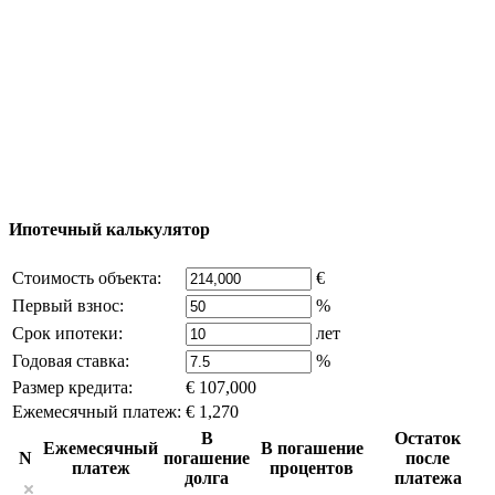
Добавить объект
© 2011 - 2026 Официальный сайт компании
Excluzival Group Все права защищены (All rights
reserved) - использование материалов сайта
возможно только с письменного разрешения
владельца компании и активная ссылка на
excluzival.ru
Часть контента на сайте заимствована из открытых
источников, если вы являетесь правообладателем и считаете,
что это нарушает ваши права - напишите нам.
Ипотечный калькулятор
Стоимость объекта:
€
Первый взнос:
%
Срок ипотеки:
лет
Годовая ставка:
%
Размер кредита:
€ 107,000
Ежемесячный платеж:
€ 1,270
В
Остаток
Ежемесячный
В погашение
N
погашение
после
платеж
процентов
долга
платежа