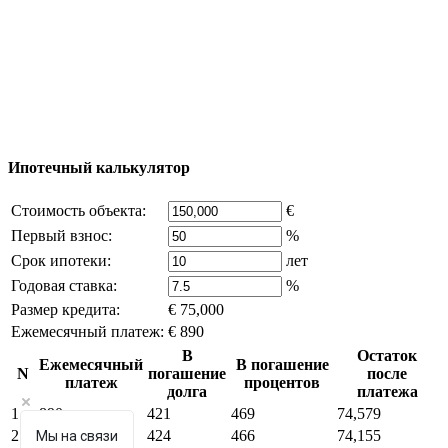
© 2011 - 2026 Официальный сайт компании
Excluzival Group Все права защищены (All rights
reserved) - использование материалов сайта
возможно только с письменного разрешения
владельца компании и активная ссылка на
excluzival.ru
Часть контента на сайте заимствована из открытых
источников, если вы являетесь правообладателем и считаете,
что это нарушает ваши права - напишите нам.
Ипотечный калькулятор
Стоимость объекта:
€
Первый взнос:
%
Срок ипотеки:
лет
Годовая ставка:
%
Размер кредита:
€ 75,000
Ежемесячный платеж:
€ 890
В
Остаток
Ежемесячный
В погашение
N
погашение
после
платеж
процентов
долга
платежа
1
890
421
469
74,579
2
890
424
466
74,155
Мы на связи