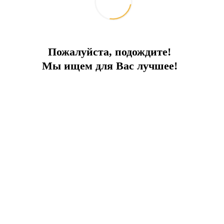
Пожалуйста, подождите!
едственной близости!
Мы ищем для Вас лучшее!
ПРЕИМУЩЕСТВА ПРОЕКТА:
ортные развязки
Инвестиционный 
парковки
роект в сердце Стамбула, который сочетает 
жности.