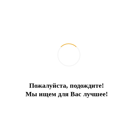
Пожалуйста, подождите!
Мы ищем для Вас лучшее!
Жизнь без суеты
В живописном районе, 350 м до моря
Город:
Бодрум
Тип
Вилла