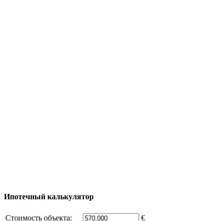
Яхтинг
Туризм
Полезная информация
Тур за недвижимостью
Процесс покупки
Карта Турции
Добавить объект
© 2011 - 2026 Официальный сайт компании
Excluzival Group Все права защищены (All rights
reserved) - использование материалов сайта
возможно только с письменного разрешения
владельца компании и активная ссылка на
excluzival.ru
Часть контента на сайте заимствована из открытых
источников, если вы являетесь правообладателем и считаете,
что это нарушает ваши права - напишите нам.
Ипотечный калькулятор
Стоимость объекта:
€