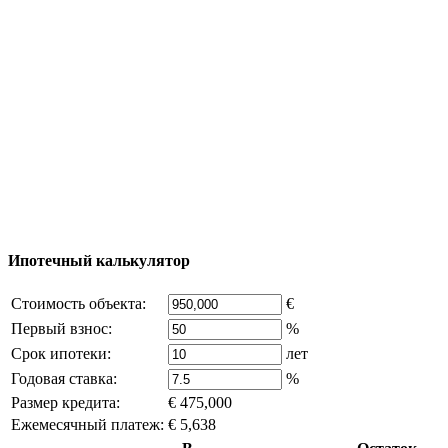
Карта Турции
Добавить объект
© 2011 - 2026 Официальный сайт компании
Excluzival Group Все права защищены (All rights
reserved) - использование материалов сайта
возможно только с письменного разрешения
владельца компании и активная ссылка на
excluzival.ru
Часть контента на сайте заимствована из открытых
источников, если вы являетесь правообладателем и считаете,
что это нарушает ваши права - напишите нам.
Ипотечный калькулятор
Стоимость объекта:
€
Первый взнос:
%
Срок ипотеки:
лет
Годовая ставка:
%
Размер кредита:
€ 475,000
Ежемесячный платеж:
€ 5,638