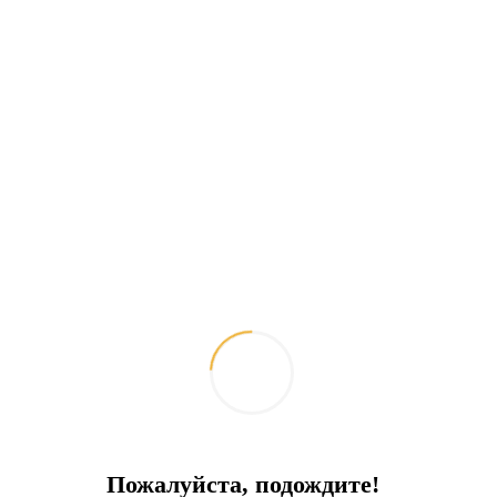
Дублекс рядом с морем
В центре Бодрума! Под Гражданство!
Город:
Бодрум
Тип
Дуплекс
Площадь
347
До моря
20 м
Цена
850 000 €
Пожалуйста, подождите!