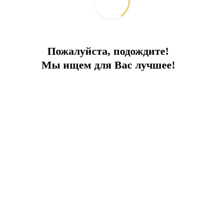
лашению
Пожалуйста, подождите!
Мы ищем для Вас лучшее!
арными бич-парками, лучшим обслуживанием и круглосуточной
гантных апартаментов, или же просто с комфортом отдохнуть в 
ом берегу моря, и имеет несколько отдельных пляжей. Для собс
 мини марину для собственников яхт.
 для жителей и отдыхающих имеется вся необходимая инфрастру