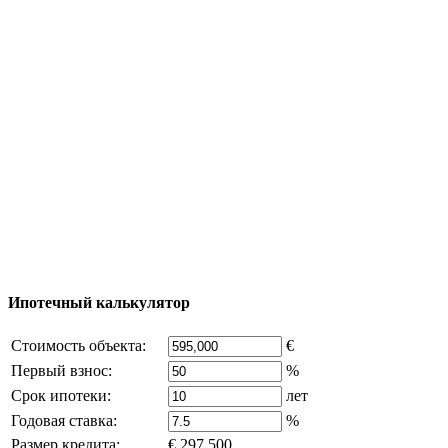
Тур за недвижимостью
Процесс покупки
Карта Турции
Добавить объект
© 2011 - 2026 Официальный сайт компании
Excluzival Group Все права защищены (All rights
reserved) - использование материалов сайта
возможно только с письменного разрешения
владельца компании и активная ссылка на
excluzival.ru
Часть контента на сайте заимствована из открытых
источников, если вы являетесь правообладателем и считаете,
что это нарушает ваши права - напишите нам.
Ипотечный калькулятор
Стоимость объекта:
€
Первый взнос:
%
Срок ипотеки:
лет
Годовая ставка:
%
Размер кредита:
€ 297,500