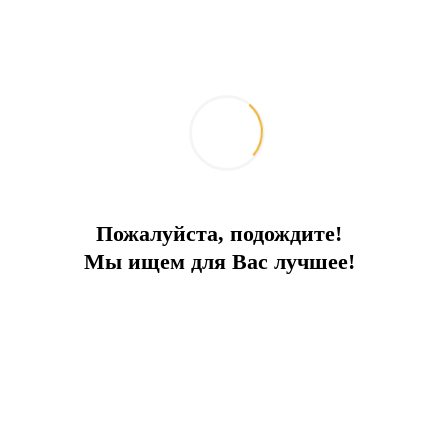
Виллы на берегу моря
Пожалуйста, подождите!
На берегу моря с песчаным пляжем и красивым видом...
Мы ищем для Вас лучшее!
Город:
Бодрум
Тип
Вилла
Площадь
220
До моря
0 м
Цена
630 000 €