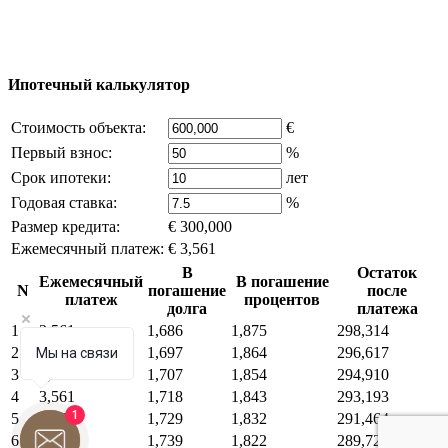
Часть контента на сайте заимствована из открытых
источников, если вы являетесь правообладателем и считаете,
что это нарушает ваши права - напишите нам.
Ипотечный калькулятор
Стоимость объекта:
€
Первый взнос:
%
Срок ипотеки:
лет
Годовая ставка:
%
Размер кредита:
€ 300,000
Ежемесячный платеж:
€ 3,561
В
Остаток
Ежемесячный
В погашение
N
погашение
после
платеж
процентов
долга
платежа
1
3,561
1,686
1,875
298,314
2
3,561
1,697
1,864
296,617
Мы на связи
3
3,561
1,707
1,854
294,910
4
3,561
1,718
1,843
293,193
1
5
3,561
1,729
1,832
291,464
6
3,561
1,739
1,822
289,725