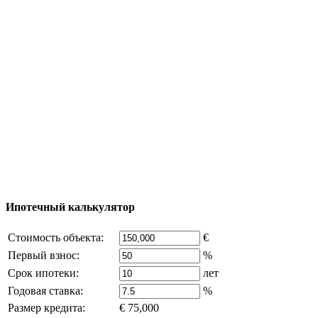
Тур за недвижимостью
Процесс покупки
Карта Турции
Добавить объект
© 2011 - 2026 Официальный сайт компании
Excluzival Group Все права защищены (All rights
reserved) - использование материалов сайта
возможно только с письменного разрешения
владельца компании и активная ссылка на
excluzival.ru
Часть контента на сайте заимствована из открытых
источников, если вы являетесь правообладателем и считаете,
что это нарушает ваши права - напишите нам.
Ипотечный калькулятор
Стоимость объекта:
€
Первый взнос:
%
Срок ипотеки:
лет
Годовая ставка:
%
Размер кредита:
€ 75,000