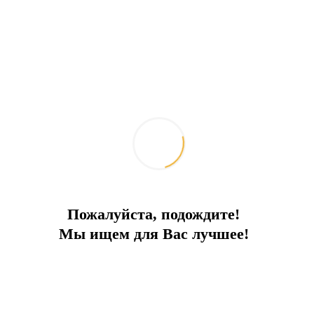
вложенные инвестиции в недвижимость в рекордно короткие
сроки!
Отправить запрос
Добавить к сравнению
Ипотечный калькулятор
Поделиться:
Похожие объекты
Пожалуйста, подождите!
Мы ищем для Вас лучшее!