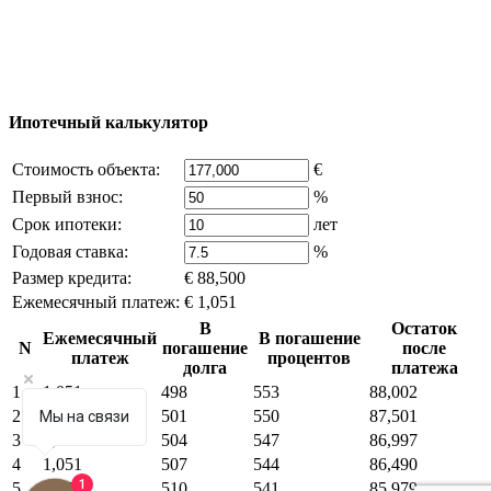
владельца компании и активная ссылка на
excluzival.ru
Часть контента на сайте заимствована из открытых
источников, если вы являетесь правообладателем и считаете,
что это нарушает ваши права - напишите нам.
Ипотечный калькулятор
Стоимость объекта:
€
Первый взнос:
%
Срок ипотеки:
лет
Годовая ставка:
%
Размер кредита:
€ 88,500
Ежемесячный платеж:
€ 1,051
В
Остаток
Ежемесячный
В погашение
N
погашение
после
платеж
процентов
долга
платежа
1
1,051
498
553
88,002
2
1,051
501
550
87,501
Мы на связи
3
1,051
504
547
86,997
4
1,051
507
544
86,490
1
5
1,051
510
541
85,979