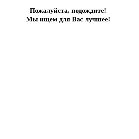
Пожалуйста, подождите!
Мы ищем для Вас лучшее!
В центре Бодрума
В историческом центре Бодрума, с садом
Город:
Бодрум
Тип
Апартаменты
Площадь
100
До моря
1.5 км