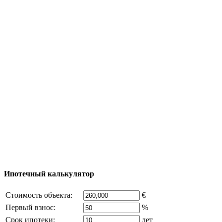
Полезная информация
Тур за недвижимостью
Процесс покупки
Карта Турции
Добавить объект
© 2011 - 2026 Официальный сайт компании
Excluzival Group Все права защищены (All rights
reserved) - использование материалов сайта
возможно только с письменного разрешения
владельца компании и активная ссылка на
excluzival.ru
Часть контента на сайте заимствована из открытых
источников, если вы являетесь правообладателем и считаете,
что это нарушает ваши права - напишите нам.
Ипотечный калькулятор
Стоимость объекта:
€
Первый взнос:
%
Срок ипотеки:
лет