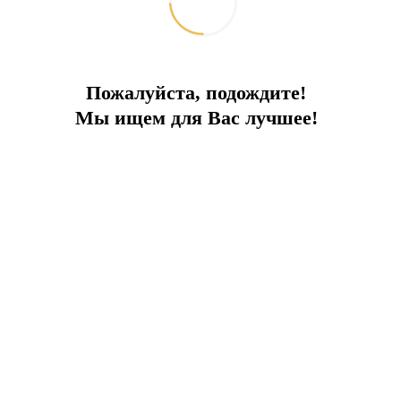
Пожалуйста, подождите!
Мы ищем для Вас лучшее!
роительства и прочим характеристикам жилой комплекс в Бодру
деальным расположением. Находясь прямо в центре всех событий
дете жить и отдыхать с особым комфортом круглый год!