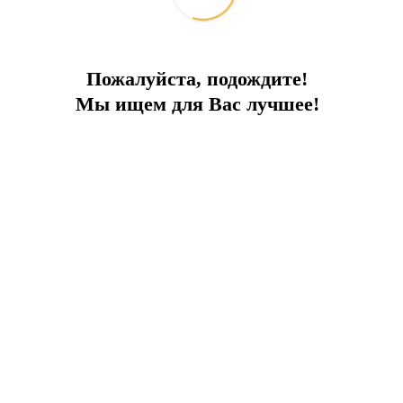
Город:
Стамбул
Тип
Апартаменты
Площадь
43
Пожалуйста, подождите!
До моря
5 км
Цена
140 000 €
Мы ищем для Вас лучшее!