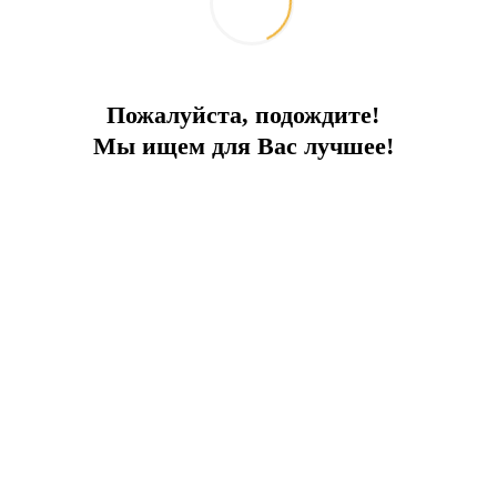
Пожалуйста, подождите!
Мы ищем для Вас лучшее!
бассейном, частной парковкой, потрясающей панорамой на море,
 центром!
стью управлять вашей виллой всего одним нажатием кнопки на
 своем шикарном доме… А всё великолепие лета Вы сможете ощут