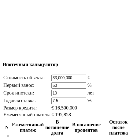
Добавить объект
© 2011 - 2026 Официальный сайт компании
Excluzival Group Все права защищены (All rights
reserved) - использование материалов сайта
возможно только с письменного разрешения
владельца компании и активная ссылка на
excluzival.ru
Часть контента на сайте заимствована из открытых
источников, если вы являетесь правообладателем и считаете,
что это нарушает ваши права - напишите нам.
Ипотечный калькулятор
Стоимость объекта:
€
Первый взнос:
%
Срок ипотеки:
лет
Годовая ставка:
%
Размер кредита:
€ 16,500,000
Ежемесячный платеж:
€ 195,858
В
Остаток
Ежемесячный
В погашение
N
погашение
после
платеж
процентов
долга
платежа