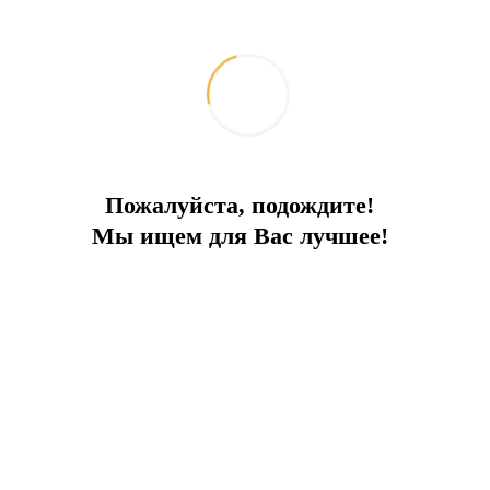
2
Площадь:
2 250 м
Сад:
Частный
Бассейн:
Частный
Вид на море:
Есть
Парковка:
на частной территории виллы
Расстояние до моря:
200 м
Расстояние до пляжа:
0 м
Расстояние до центра:
0 м
Расстояние до магазина:
0 м
Расстояние до аэропорта:
30 км
Пожалуйста, подождите!
Мы ищем для Вас лучшее!
Частная Резиденция в центре города в районе Сарыер с видом
на Босфор.
Дом на 10 спален.
Общая площадь дома – 2 250м2, площадь внутри – 1 870 м2.
Хамам, сауна, бассейн летний и зимний.
Общая площадь участка земли – 120 000м2. Вся территория
огорожена зелеными насаждениями, деревьями и кустами.
Стоимость продажи – 33 000 000 евро.