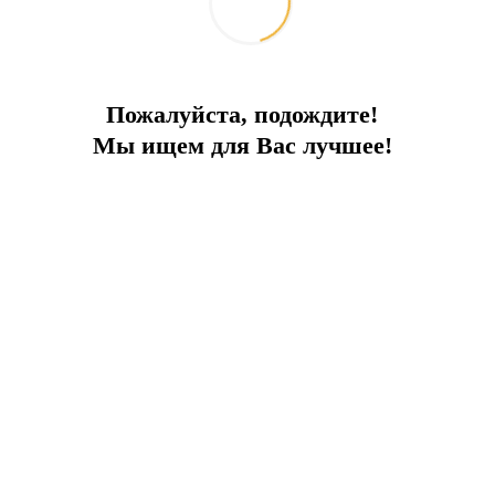
едственной близости
Пожалуйста, подождите!
Мы ищем для Вас лучшее!
витой инфраструктурой (университетами, больницами, школами, 
спортной развязкой.