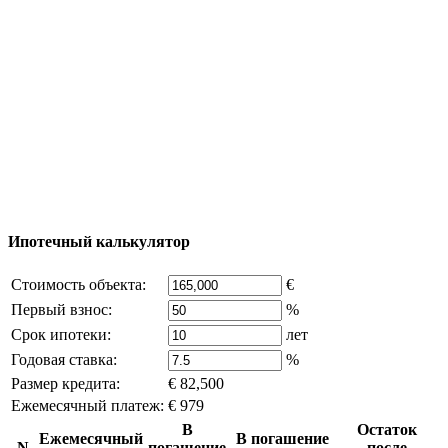
Добавить объект
© 2011 - 2026 Официальный сайт компании
Excluzival Group Все права защищены (All rights
reserved) - использование материалов сайта
возможно только с письменного разрешения
владельца компании и активная ссылка на
excluzival.ru
Часть контента на сайте заимствована из открытых
источников, если вы являетесь правообладателем и считаете,
что это нарушает ваши права - напишите нам.
Ипотечный калькулятор
Стоимость объекта:
€
Первый взнос:
%
Срок ипотеки:
лет
Годовая ставка:
%
Размер кредита:
€ 82,500
Ежемесячный платеж:
€ 979
В
Остаток
Ежемесячный
В погашение
N
погашение
после