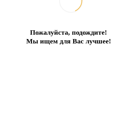
Пожалуйста, подождите!
Мы ищем для Вас лучшее!
 моря.
мом берегу Эгейского моря в одном из престижных районов пол