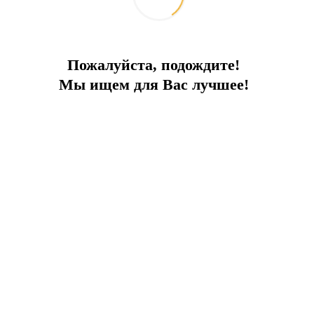
Р е с т о р а н ы и Б а р ы
Наслаждайтесь в обширном
Пожалуйста, подождите!
гастрономическом путешествии,
Мы ищем для Вас лучшее!
превосходными вкусами морепродуктов со
всей точки земли
в наших 5 ресторанах и 4 барах.
Виды пансионатов ( BB/ HB/ AAI)
Шагните в привилегированный мир Welleness,
созданный, чтобы помочь вам расслабиться,
очиститься,
обрести красоту, почувствовать
себя более энергичными и
здоровыми.
Медицинские осмотры и консультации
Целостное клиническое лечение
Оздоровительные процедуры
Маски и уход для лица