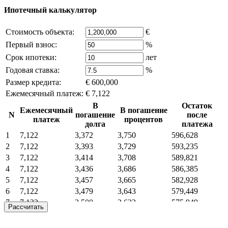
Ипотечный калькулятор
Стоимость объекта:
€
Первый взнос:
%
Срок ипотеки:
лет
Годовая ставка:
%
Размер кредита:
€ 600,000
Ежемесячный платеж:
€ 7,122
В
Остаток
Ежемесячный
В погашение
N
погашение
после
платеж
процентов
долга
платежа
1
7,122
3,372
3,750
596,628
2
7,122
3,393
3,729
593,235
3
7,122
3,414
3,708
589,821
4
7,122
3,436
3,686
586,385
5
7,122
3,457
3,665
582,928
6
7,122
3,479
3,643
579,449
7
7,122
3,500
3,622
575,949
Рассчитать
8
7,122
3,522
3,600
572,426
9
7,122
3,544
3,578
568,882