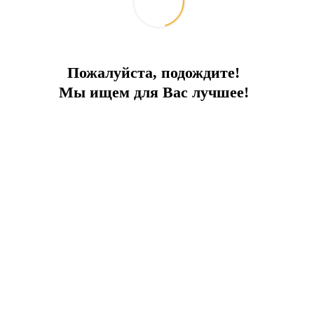
Пожалуйста, подождите!
Мы ищем для Вас лучшее!
леко от
заповедника полуострова Бодрум
. Комплекс удачно расп
ужиной Эгейского побережья.
ы 1+1 по 69м2, дублексы 1+1 по 89м2, апартаменты 2+1 с боль
 до 290м2. Виллы имеют частные инфинити бассейны.