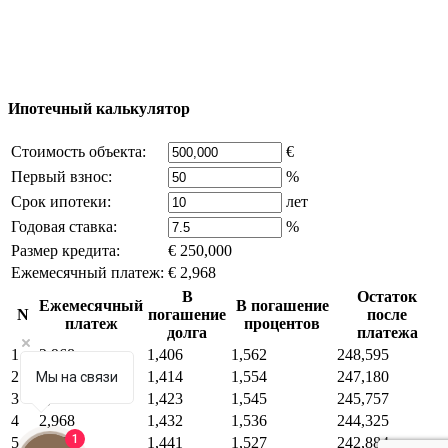
владельца компании и активная ссылка на
excluzival.ru
Часть контента на сайте заимствована из открытых
источников, если вы являетесь правообладателем и считаете,
что это нарушает ваши права - напишите нам.
Ипотечный калькулятор
Стоимость объекта:
€
Первый взнос:
%
Срок ипотеки:
лет
Годовая ставка:
%
Размер кредита:
€ 250,000
Ежемесячный платеж:
€ 2,968
В
Остаток
Ежемесячный
В погашение
N
погашение
после
платеж
процентов
долга
платежа
1
2,968
1,406
1,562
248,595
2
2,968
1,414
1,554
247,180
Мы на связи
3
2,968
1,423
1,545
245,757
4
2,968
1,432
1,536
244,325
1
5
2,968
1,441
1,527
242,884