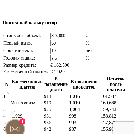
источников, если вы являетесь правообладателем и считаете,
что это нарушает ваши права - напишите нам.
Ипотечный калькулятор
Стоимость объекта:
€
Первый взнос:
%
Срок ипотеки:
лет
Годовая ставка:
%
Размер кредита:
€ 162,500
Ежемесячный платеж:
€ 1,929
В
Остаток
Ежемесячный
В погашение
N
погашение
после
платеж
процентов
долга
платежа
1
1,929
913
1,016
161,587
2
1,929
919
1,010
160,668
Мы на связи
3
1,929
925
1,004
159,743
4
1,929
931
998
158,812
1
5
1,929
936
993
157,876
6
1,929
942
987
156,933