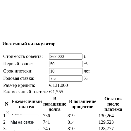
Excluzival Group Все права защищены (All rights
reserved) - использование материалов сайта
возможно только с письменного разрешения
владельца компании и активная ссылка на
excluzival.ru
Часть контента на сайте заимствована из открытых
источников, если вы являетесь правообладателем и считаете,
что это нарушает ваши права - напишите нам.
Ипотечный калькулятор
Стоимость объекта:
€
Первый взнос:
%
Срок ипотеки:
лет
Годовая ставка:
%
Размер кредита:
€ 131,000
Ежемесячный платеж:
€ 1,555
В
Остаток
Ежемесячный
В погашение
N
погашение
после
платеж
процентов
долга
платежа
1
1,555
736
819
130,264
2
1,555
741
814
129,523
Мы на связи
3
1,555
745
810
128,777