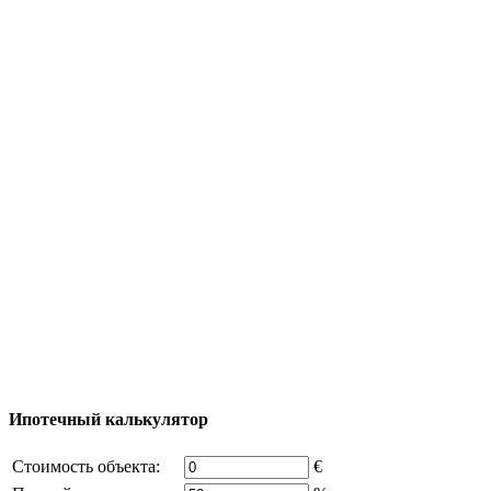
Туризм
Полезная информация
Тур за недвижимостью
Процесс покупки
Карта Турции
Добавить объект
© 2011 - 2026 Официальный сайт компании
Excluzival Group Все права защищены (All rights
reserved) - использование материалов сайта
возможно только с письменного разрешения
владельца компании и активная ссылка на
excluzival.ru
Часть контента на сайте заимствована из открытых
источников, если вы являетесь правообладателем и считаете,
что это нарушает ваши права - напишите нам.
Ипотечный калькулятор
Стоимость объекта:
€