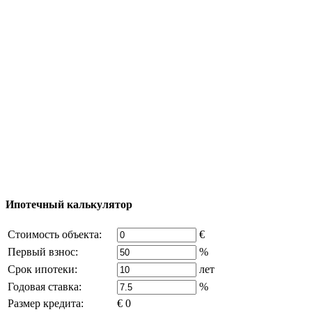
Тур за недвижимостью
Процесс покупки
Карта Турции
Добавить объект
© 2011 - 2026 Официальный сайт компании
Excluzival Group Все права защищены (All rights
reserved) - использование материалов сайта
возможно только с письменного разрешения
владельца компании и активная ссылка на
excluzival.ru
Часть контента на сайте заимствована из открытых
источников, если вы являетесь правообладателем и считаете,
что это нарушает ваши права - напишите нам.
Ипотечный калькулятор
Стоимость объекта:
€
Первый взнос:
%
Срок ипотеки:
лет
Годовая ставка:
%
Размер кредита:
€ 0