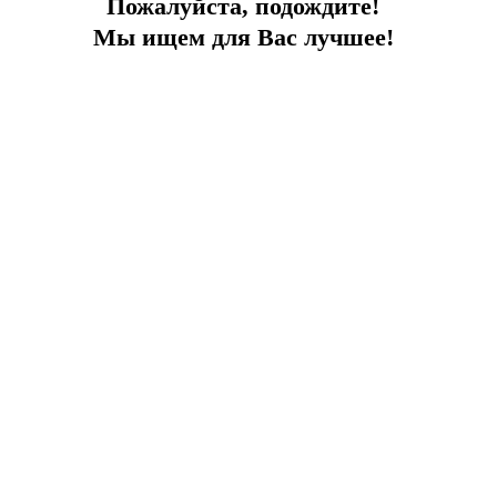
Пожалуйста, подождите!
Мы ищем для Вас лучшее!
Каменная вилла с бассейном
В комплексе с частным пляжем, 100 м до моря
Город:
Бодрум
Тип
Вилла
Площадь
230
До моря
100 м
Цена
1 250 000 €